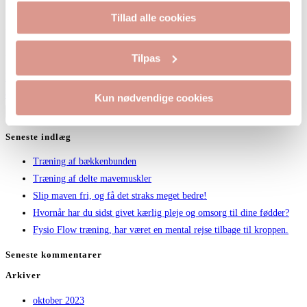
Post category:
Blog indlæg
Tillad alle cookies
Hvornår har du sidst givet kærlig pleje og omsorg til dine fødder? Du går
på dem hver dag - de har båret dig gennem tykt og tyndt - op og…
Tilpas
Fortsæt med at læse
Hvornår har du sidst givet kærlig pleje og omsorg til
dine fødder?
Kun nødvendige cookies
Press Escape to close the search panel.
Seneste indlæg
Træning af bækkenbunden
Træning af delte mavemuskler
Slip maven fri, og få det straks meget bedre!
Hvornår har du sidst givet kærlig pleje og omsorg til dine fødder?
Fysio Flow træning, har været en mental rejse tilbage til kroppen.
Seneste kommentarer
Arkiver
oktober 2023