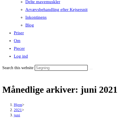
Delte mavemuskler
Arvævsbehandling efter Kejsersnit
Inkontinens
Blog
Priser
Om
Pjecer
Log ind
Search this website
Månedlige arkiver: juni 2021
Hjem
>
2021
>
juni