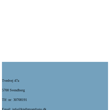
Tvedvej 47a
5700 Svendborg
Tlf: nr: 30708191
Email: info@kjellstromfysio.dk