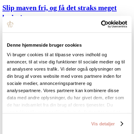
Slip maven fri, og få det straks meget
bedre!
Post author:
Hanne Sofie
Post published:
4. juni 2021
Denne hjemmeside bruger cookies
Post category:
Blog indlæg
Vi bruger cookies til at tilpasse vores indhold og
Slip maven fri - og få det straks meget bedre Går du nogen gange og
annoncer, til at vise dig funktioner til sociale medier og til
trækker maven ind? Nej, nej - selvfølgelig gør du ikke
at analysere vores trafik. Vi deler også oplysninger om
det…......Pst…...hvis du gør,så er du…
din brug af vores website med vores partnere inden for
sociale medier, annonceringspartnere og
Fortsæt med at læse
Slip maven fri, og få det straks meget bedre!
analysepartnere. Vores partnere kan kombinere disse
Hvornår har du sidst givet kærlig pleje og
data med andre oplysninger, du har givet dem, eller som
de har indsamlet fra din brug af deres tjenester. Du
omsorg til dine fødder?
samtykker til vores cookies, hvis du fortsætter med at
anvende vores hjemmeside.
Post author:
Hanne Sofie
Vis detaljer
Post published:
2. juni 2021