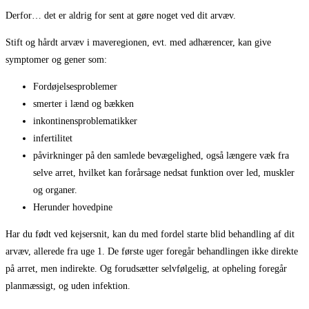
Derfor… det er aldrig for sent at gøre noget ved dit arvæv.
Stift og hårdt arvæv i maveregionen, evt. med adhærencer, kan give
symptomer og gener som:
Fordøjelsesproblemer
smerter i lænd og bækken
inkontinensproblematikker
infertilitet
påvirkninger på den samlede bevægelighed, også længere væk fra
selve arret, hvilket kan forårsage nedsat funktion over led, muskler
og organer.
Herunder hovedpine
Har du født ved kejsersnit, kan du med fordel starte blid behandling af dit
arvæv, allerede fra uge 1. De første uger foregår behandlingen ikke direkte
på arret, men indirekte. Og forudsætter selvfølgelig, at opheling foregår
planmæssigt, og uden infektion.