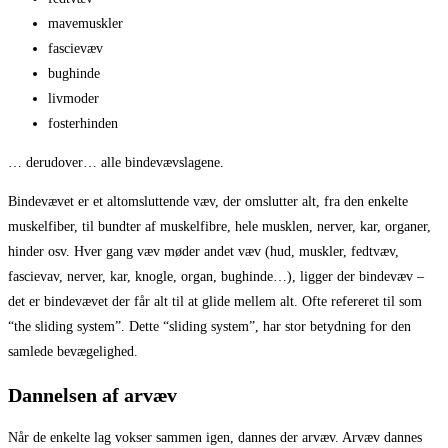
mavemuskler
fascievæv
bughinde
livmoder
fosterhinden
… derudover… alle bindevævslagene.
Bindevævet er et altomsluttende væv, der omslutter alt, fra den enkelte
muskelfiber, til bundter af muskelfibre, hele musklen, nerver, kar, organer,
hinder osv. Hver gang væv møder andet væv (hud, muskler, fedtvæv,
fascievav, nerver, kar, knogle, organ, bughinde…), ligger der bindevæv –
det er bindevævet der får alt til at glide mellem alt. Ofte refereret til som
“the sliding system”. Dette “sliding system”, har stor betydning for den
samlede bevægelighed.
Dannelsen af arvæv
Når de enkelte lag vokser sammen igen, dannes der arvæv. Arvæv dannes