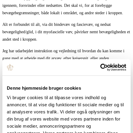
igennem, forsvinder eller nedsættes. Det skal vi, for at forebygge
bevægebegrænsninger, både lokalt i området, og andre steder i kroppen.
Alt er forbundet til alt, via dit bindevæv og fascievæv, og nedsat
bevægelighed/glid, i dit myofascielle væv, påvirker nemt bevægeligheden et
andet sted i kroppen.
Jeg har udarbejdet instruktion og vejledning til hvordan du kan komme i
gang med at arbejde med dit arvæv, efter kejsersnit, eller anden
mavekirurgi.
Arvævsbehandlingens 3 ben:
Denne hjemmeside bruger cookies
Manuel massage og stræk af arvævet
Vi bruger cookies til at tilpasse vores indhold og
Styrkende og stabiliserende øvelser for bækken og kerne området
annoncer, til at vise dig funktioner til sociale medier og til
Mobiliserende øvelser, der påvirker bindevæv og fascievæv i
at analysere vores trafik. Vi deler også oplysninger om
området og globalt i kroppen
din brug af vores website med vores partnere inden for
At blive sendt hjem med baby efter kejsersnit, kan ofte være overvældende.
sociale medier, annonceringspartnere og