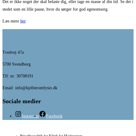
Det er ikke noget der skal belaste dig, eller tage en masse af din tid. Se det i
stedet som en lille pause, hvor du sørger for god egenomsorg.
Læs mere
her
Tvedvej 47a
5700 Svendborg
Tlf: nr: 30708191
Email: info@kjellstromfysio.dk
Sociale medier
Instagram
Facebook