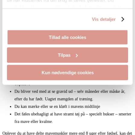
de har indsamlet fra din brug af deres tjenester. Du
Du har ofte en øm og træt lænd
samtykker til vores cookies, hvis du fortsætter med at
Du har et bækken der ikke føles stabilt, og som ofte gør ondt
anvende vores hjemmeside.
Din lænd føles hverken stabil eller stærk
Vis detaljer
Du oplever at dryppe i trusserne
Har øget tissetrang – skal på toilettet, også selvom du lige har været
Tillad alle cookies
der.
Brok – ofte et navlebrok, men også brok andre steder i bugvæggen
Smerter i forbindelse med sex
Tilpas
Følelse af oppustethed efter måltider – uanset hvad, hvor meget eller
lidt du spiser
Kun nødvendige cookies
Trægt tarmsystem/fordøjelse, herunder hård mave
Topmave
Du bliver ved med at se gravid ud – selv måneder eller måske år,
efter du har født. Uagtet mængden af træning.
Du kan mærke eller se en kløft i mavens midtlinje
Det føles ubehagligt at have stramt tøj på – specielt bukser – smerter
fra mave eller kvalme.
Oplever du at have delte mavemuskler mere end 8 uger efter fødsel, kan det