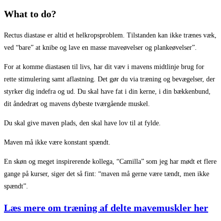
What to do?
Rectus diastase er altid et helkropsproblem. Tilstanden kan ikke trænes væk,
ved “bare” at knibe og lave en masse maveøvelser og plankeøvelser”.
For at komme diastasen til livs, har dit væv i mavens midtlinje brug for
rette stimulering samt aflastning. Det gør du via træning og bevægelser, der
styrker dig indefra og ud. Du skal have fat i din kerne, i din bækkenbund,
dit åndedræt og mavens dybeste tværgående muskel.
Du skal give maven plads, den skal have lov til at fylde.
Maven må ikke være konstant spændt.
En skøn og meget inspirerende kollega, “Camilla” som jeg har mødt et flere
gange på kurser, siger det så fint: “maven må gerne være tændt, men ikke
spændt”.
Læs mere om træning af delte mavemuskler her