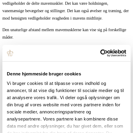
vedligeholder de delte mavemuskler. Det kan være holdningen,
vanemæssige bevægelser og stillinger. Det kan også øvelser og træning, der
mod hensigten vedligeholder svagheden i mavens midtlinje.
Den unaturlige afstand mellem mavemusklerne kan vise sig på forskellige
måder.
Tegn på rectus diastase
Hvis du kan nikke genkendende til et eller flere af følgende udsagn, har du
muligvis en unaturlig afstand mellem dine lige mavemuskler
Denne hjemmeside bruger cookies
Maven indtager tobleroneform, når du rejser dig fra liggende, eller
Vi bruger cookies til at tilpasse vores indhold og
laver en maverulning
annoncer, til at vise dig funktioner til sociale medier og til
Maven buler udad, og bliver stor og rund, når du rejser dig fra
at analysere vores trafik. Vi deler også oplysninger om
liggende eller laver en maverulning.
din brug af vores website med vores partnere inden for
sociale medier, annonceringspartnere og
Maven buler ud i en tobleroneform, når du læner dig bagover
analysepartnere. Vores partnere kan kombinere disse
Du oplever tyngdefornemmelse i underlivet, måske mest tydeligt
data med andre oplysninger, du har givet dem, eller som
omkring menstruation