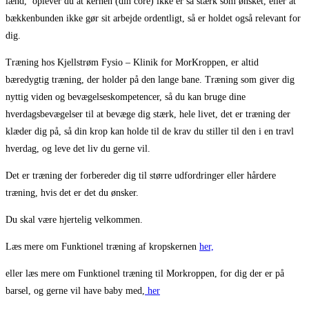
lænd, oplever du at kernen (din core) ikke er så stærk som ønsket, eller at
bækkenbunden ikke gør sit arbejde ordentligt, så er holdet også relevant for
dig.
Træning hos Kjellstrøm Fysio – Klinik for MorKroppen, er altid
bæredygtig træning, der holder på den lange bane. Træning som giver dig
nyttig viden og bevægelseskompetencer, så du kan bruge dine
hverdagsbevægelser til at bevæge dig stærk, hele livet, det er træning der
klæder dig på, så din krop kan holde til de krav du stiller til den i en travl
hverdag, og leve det liv du gerne vil.
Det er træning der forbereder dig til større udfordringer eller hårdere
træning, hvis det er det du ønsker.
Du skal være hjertelig velkommen.
Læs mere om Funktionel træning af kropskernen
her,
eller læs mere om Funktionel træning til Morkroppen, for dig der er på
barsel, og gerne vil have baby med,
her