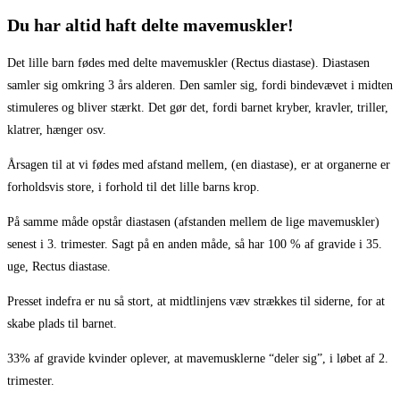
Du har altid haft delte mavemuskler!
Det lille barn fødes med delte mavemuskler (Rectus diastase). Diastasen
samler sig omkring 3 års alderen. Den samler sig, fordi bindevævet i midten
stimuleres og bliver stærkt. Det gør det, fordi barnet kryber, kravler, triller,
klatrer, hænger osv.
Årsagen til at vi fødes med afstand mellem, (en diastase), er at organerne er
forholdsvis store, i forhold til det lille barns krop.
På samme måde opstår diastasen (afstanden mellem de lige mavemuskler)
senest i 3. trimester. Sagt på en anden måde, så har 100 % af gravide i 35.
uge, Rectus diastase.
Presset indefra er nu så stort, at midtlinjens væv strækkes til siderne, for at
skabe plads til barnet.
33% af gravide kvinder oplever, at mavemusklerne “deler sig”, i løbet af 2.
trimester.