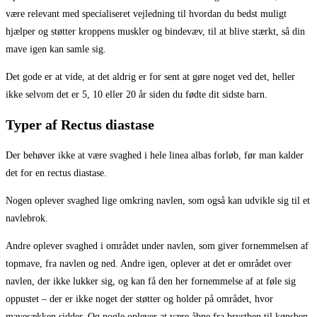
være relevant med specialiseret vejledning til hvordan du bedst muligt
hjælper og støtter kroppens muskler og bindevæv, til at blive stærkt, så din
mave igen kan samle sig.
Det gode er at vide, at det aldrig er for sent at gøre noget ved det, heller
ikke selvom det er 5, 10 eller 20 år siden du fødte dit sidste barn.
Typer af Rectus diastase
Der behøver ikke at være svaghed i hele linea albas forløb, før man kalder
det for en rectus diastase.
Nogen oplever svaghed lige omkring navlen, som også kan udvikle sig til et
navlebrok.
Andre oplever svaghed i området under navlen, som giver fornemmelsen af
topmave, fra navlen og ned. Andre igen, oplever at det er området over
navlen, der ikke lukker sig, og kan få den her fornemmelse af at føle sig
oppustet – der er ikke noget der støtter og holder på området, hvor
mavesækken sidder. Og nogle oplever at være åbne fra brystben til kønsben.