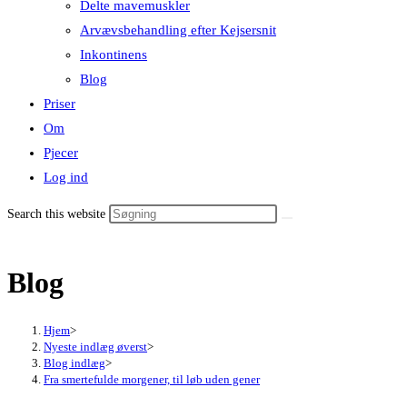
Delte mavemuskler
Arvævsbehandling efter Kejsersnit
Inkontinens
Blog
Priser
Om
Pjecer
Log ind
Search this website
Blog
Hjem
>
Nyeste indlæg øverst
>
Blog indlæg
>
Fra smertefulde morgener, til løb uden gener