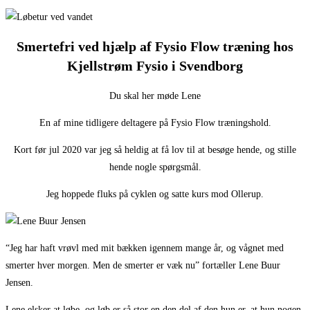
Smertefri ved hjælp af Fysio Flow træning hos
Kjellstrøm Fysio i Svendborg
Du skal her møde Lene
En af mine tidligere deltagere på Fysio Flow træningshold.
Kort før jul 2020 var jeg så heldig at få lov til at besøge hende, og stille
hende nogle spørgsmål.
Jeg hoppede fluks på cyklen og satte kurs mod Ollerup.
“Jeg har haft vrøvl med mit bækken igennem mange år, og vågnet med
smerter hver morgen. Men de smerter er væk nu” fortæller Lene Buur
Jensen.
Lene elsker at løbe, og løb er så stor en den del af den hun er, at hun nogen