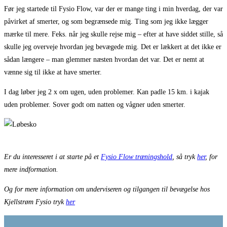
Før jeg startede til Fysio Flow, var der er mange ting i min hverdag, der var
påvirket af smerter, og som begrænsede mig. Ting som jeg ikke lægger
mærke til mere. Feks. når jeg skulle rejse mig – efter at have siddet stille, så
skulle jeg overveje hvordan jeg bevægede mig. Det er lækkert at det ikke er
sådan længere – man glemmer næsten hvordan det var. Det er nemt at
vænne sig til ikke at have smerter.
I dag løber jeg 2 x om ugen, uden problemer. Kan padle 15 km. i kajak
uden problemer. Sover godt om natten og vågner uden smerter.
Er du interesseret i at starte på et
Fysio Flow træningshold
, så tryk
her
, for
mere indformation.
Og for mere information om underviseren og tilgangen til bevægelse hos
Kjellstrøm Fysio tryk
her