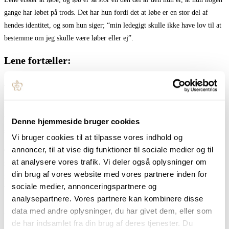
gange har løbet på trods. Det har hun fordi det at løbe er en stor del af
hendes identitet, og som hun siger; “min ledegigt skulle ikke have lov til at
bestemme om jeg skulle være løber eller ej”.
Lene fortæller:
At vågne uden smerter
Den allerstørste forandring Fysio Flow har gjort for mig, er at jeg ikke
vågner med smerter mere. Jeg tror faktisk, at jeg er vågnet uden smerter det
Denne hjemmeside bruger cookies
sidste 1/2 år.
Vi bruger cookies til at tilpasse vores indhold og
annoncer, til at vise dig funktioner til sociale medier og til
Og det er faktisk ret vildt, for det var ikke bare små smerter jeg vågnede
at analysere vores trafik. Vi deler også oplysninger om
med. Det var smerter hvor jeg skulle overveje hvordan jeg bevægede mig, i
din brug af vores website med vores partnere inden for
mit bækken. Og dem har jeg haft i mange år. Så det er faktisk ret
sociale medier, annonceringspartnere og
betydningsfuldt. Det er helt vild lækkert, at slippe for.
analysepartnere. Vores partnere kan kombinere disse
Andre fordele
data med andre oplysninger, du har givet dem, eller som
de har indsamlet fra din brug af deres tjenester. Du