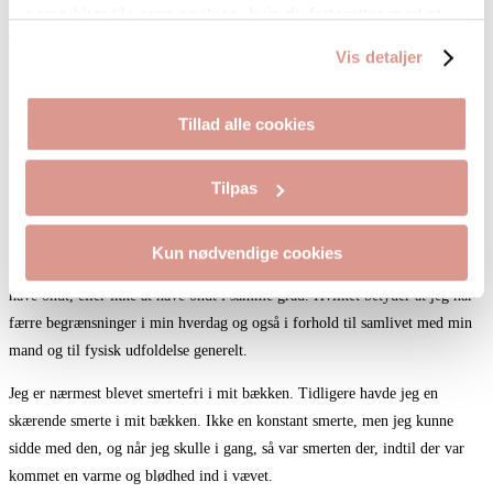
Det med at sove bedre, og ikke vågne med smerter, er bare en del. En anden
samtykker til vores cookies, hvis du fortsætter med at
del, er den tyngdefornemmelse jeg har haft på hele min bagside, en
anvende vores hjemmeside.
Vis detaljer
fornemmelsen af at have 5 liter væske, tyngende på bagsiden, når jeg
begyndte på mine løbeture. En tyngde og stramhed, som er svær at
beskrive. Den fornemmelse er der heller ikke mere. Jeg kan få den hvis jeg
Tillad alle cookies
overbelaster mig, men ikke på den konstante måde, som jeg oplevede det
før, Fysio Flow kom ind i mit liv.
Tilpas
Fravær af smerter
Kun nødvendige cookies
En af de bedste ting ved at have deltaget på Fysio Flow hold, er ikke at
have ondt, eller ikke at have ondt i samme grad. Hvilket betyder at jeg har
færre begrænsninger i min hverdag og også i forhold til samlivet med min
mand og til fysisk udfoldelse generelt.
Jeg er nærmest blevet smertefri i mit bækken. Tidligere havde jeg en
skærende smerte i mit bækken. Ikke en konstant smerte, men jeg kunne
sidde med den, og når jeg skulle i gang, så var smerten der, indtil der var
kommet en varme og blødhed ind i vævet.